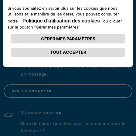
Erika : 0694 43 23 27
Jimmy : 0694 42 72 98
SAINT-LAURENT-DU-MARONI
0594 27 64 66
Envoyez-nous un message
Pour toute question ou commentaire, envoyez-nous
un message.
NOUS CONTACTER
Réservez un essai
Quoi de mieux que d'essayer un véhicule pour le
découvrir ?