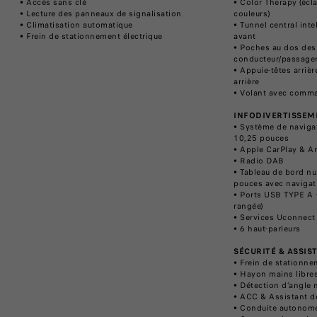
• Accès sans clé
• Color Therapy (écl
• ​Lecture des panneaux de signalisation
couleurs)
• Climatisation automatique
• Tunnel central inte
• Frein de stationnement électrique
avant
• Poches au dos des
conducteur/passage
• Appuie-têtes arrièr
arrière
• Volant avec comm
INFODIVERTISSEM
• Système de navigat
10,25 pouces
• Apple CarPlay & An
• Radio DAB
• Tableau de bord nu
pouces avec navigat
• Ports USB TYPE A +
rangée)
• Services Uconnect
• 6 haut-parleurs
​SÉCURITÉ & ASSIS
• Frein de stationne
• Hayon mains libre
• Détection d’angle 
• ACC & Assistant de
• Conduite autonome