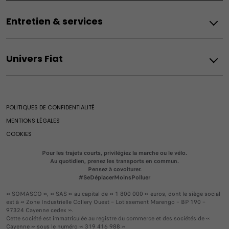
Fiat
Hybride
Ducato
Entretien & services
Véhicules électrique
Grande Panda Hybrid
Véhicules hybride
600 Hybrid
Fiat
Mobilité électrique
500 Hybrid
Univers Fiat
Expertise
500x Hybrid
Fiat Professionnel
Entretien des véhicules électriques
Univers Fiat
Entretien des véhicules thermiques & hybrides
Véhicules électrique
Héritage
FAQ
Fiat Club
POLITIQUES DE CONFIDENTIALITÉ
Casa Fiat
MENTIONS LÉGALES
COOKIES
Pour les trajets courts, privilégiez la marche ou le vélo.
Au quotidien, prenez les transports en commun.
Pensez à covoiturer.
#SeDéplacerMoinsPolluer
« SOMASCO », « SAS » au capital de « 1 800 000 » euros, dont le siège social
est à « Zone Industrielle Collery Ouest – Lotissement Marengo – BP 190 –
97324 Cayenne cedex ».
Cette société est immatriculée au registre du commerce et des sociétés de «
Cayenne » sous le numéro « 319 416 988 »