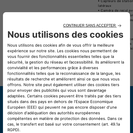
• Capteurs de statio
latéraux
• Caméra de recul a
• Feux de route aut
• Information sur le
signalisation
• Appel d’urgence
• Keyless GO
• Freinage d’urgenc
usagers vulnérables
• Préparation pour k
Besoin d'aide ?
Contactez le service commercial
CAYENNE