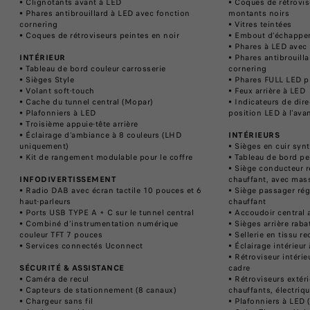
• Clignotants avant à LED
• Coques de rétrovis
• Phares antibrouillard à LED avec fonction
montants noirs
cornering
• Vitres teintées
• Coques de rétroviseurs peintes en noir
• Embout d’échapp
• Phares à LED avec 
INTÉRIEUR
• Phares antibrouill
• ​Tableau de bord couleur carrosserie
cornering
• ​Sièges Style
• Phares FULL LED p
• Volant soft-touch
• Feux arrière à LED
• Cache du tunnel central (Mopar)
• Indicateurs de dir
• Plafonniers à LED​
position LED à l’ava
• ​Troisième appuie-tête arrière
• Éclairage d’ambiance à 8 couleurs (LHD
INTÉRIEURS
uniquement)
• Sièges en cuir synt
• Kit de rangement modulable pour le coffre
• Tableau de bord pe
• Siège conducteur r
INFODIVERTISSEMENT
chauffant, avec mas
• Radio DAB avec écran tactile 10 pouces et 6
• Siège passager rég
haut-parleurs
chauffant
• ​Ports USB TYPE A + C sur le tunnel central
• Accoudoir central 
• ​Combiné d’instrumentation numérique
• Sièges arrière rab
couleur TFT 7 pouces
• Sellerie en tissu re
• Services connectés Uconnect
• Éclairage intérieur
• Rétroviseur intéri
​SÉCURITÉ & ASSISTANCE
cadre
• Caméra de recul
• Rétroviseurs extéri
• Capteurs de stationnement (8 canaux)
chauffants, électriq
• Chargeur sans fil ​
• Plafonniers à LED