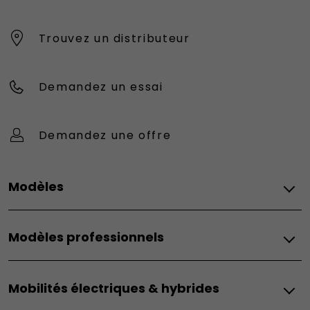
Trouvez un distributeur
Demandez un essai
Demandez une offre
Modèles
Électrique
Modèles professionnels
Grande Panda
Topolino
Diesel
600e
Mobilités électriques & hybrides
Doblo
500e
Scudo